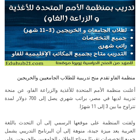
الطلاب
هيئة التدريس
الدراسات العليا
الخريجين
الموظفون
منظمة الفاو تقدم منح تدريبية للطلاب الجامعيين والخريجين
الزائـرون
أعلنت منظمة الأمم المتحدة للأغذية والزراعة الفاو، عن منحة
تدريبة لديها في مصر، براتب شهري يصل إلى 700 دولار لمدة
سجل الان
تتراوح ما بين 3 إلى 11 شهرًا.
ولفتت المنظمة على موقعها الرسمي إلى أن التحدث باللغة
العربية يعد ميزة جيدة، منوهة إلى أن البرنامج التدريبي يشمل
جميع التخصصات تقريبًا ومتاح للطلاب الجامعيين والخريجين على