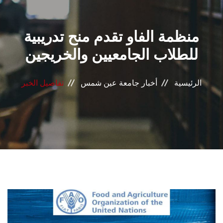
القطاعـات
منظمة الفاو تقدم منح تدريبية
الشئون الأكاديمية
للطلاب الجامعيين والخريجين
البحث العلمي
الرئيسية
أخبار جامعة عين شمس
تفاصيل الخبر
الرعاية الصحية
المراكز والوحدات
الأنظمة الذكية
الإعلام
تواصل معنا