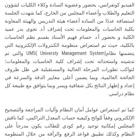
الفيديو كونفرانس، بحضور وعضوية السادة وكلاء الكليات لشؤون
التعليم والطلاب وأعضاء المجلس من الخارج، كما شهدت الجلسة
استضافة عددًا من السادة أعضاء هيئة التدريس والهيئة المعاونة
بكلية الحاسبات والمعلومات تحت إشراف أ.د. نجوى بدر عميد
الكلية و بحضور أ.د. حسام فهيم الأستاذ بقسم نظم الحاسبات
بالكلية، حيث تم استعراض منظومة الكنترولات الإلكترونية التي
يتضمنها نظامUMS( Universty Management System) والتي تم
تدشينه واستحداثه تحت إشراف كلية الحاسبات والمعلومات؛
لتواكب تطورات المرحلة الحالية والمستقبلية في ظل ظروف
الجائحة العالمية، وبما يضمن أعلى معايير الدقة والسرعة في
إعداد و إظهار النتائج بكل شفافية ويسر وبما يتوافق مع طبيعة كل
نظام دراسي.
كما تم استعراض عوامل آمان النظام وآليات المراجعة والتصحيح
الإلكتروني وفقاً للوائح وكيفية حساب المعدل التراكمي، كما ناقش
المجلس إمكانية توحيد رقم كودي للطالب يكون مدرجاً على
النظام وكذلك تطبيق قواعد الرفع والرأفة من خلال المنظومة