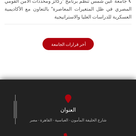
جامعة عين شمس تنظم برنامج "ركائز ومحددات الأمن القومي
المصري في ظل المتغيرات المعاصرة" بالتعاون مع الأكاديمية
العسكرية للدراسات العليا والاستراتيجية
أخر قرارات الجامعة
العنوان
شارع الخليفة المأمون - العباسية - القاهرة - مصر