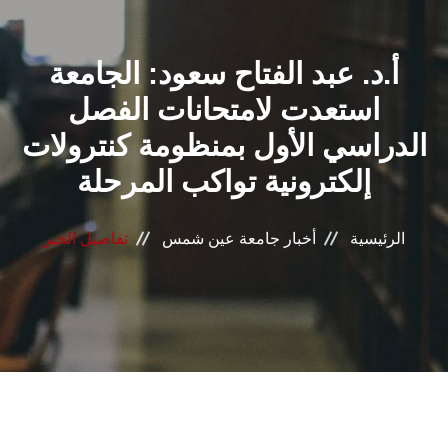
القطاعـات
أ.د. عبد الفتاح سعود: الجامعة
الشئون الأكاديمية
استعدت لامتحانات الفصل
البحث العلمي
الدراسي الأول بمنظومة كنترولات
إلكترونية تواكب المرحلة
الرعاية الصحية
المراكز والوحدات
الرئيسية
أخبار جامعة عين شمس
تفاصيل الخبر
الأنظمة الذكية
الإعلام
تواصل معنا