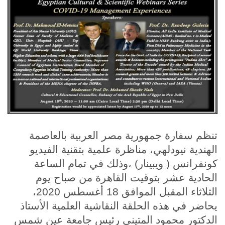
الطلاب
هيئة التدريس
الدراسات العليا
الخريجين
الموظفون
تنظم سفارة جمهورية مصر العربية بالعاصمة
الزائـرون
الهندية نيودلهي، مناظرة علمية بتقنية الفيديو
كونفرانس ( ويبينار) ،وذلك في تمام الساعة
سجل الان
الحادية عشر بتوقيت القاهرة من صباح يوم
الثلاثاء المقبل الموافق 18 أغسطس 2020،
يحاضر في هذه الحلقة النقاشية العلمية الأستاذ
الدكتور محمود المتيني رئيس جامعة عين شمس