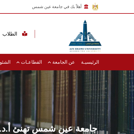
أهلاً بك في جامعة عين شمس
الطلاب
الرئيسيـة
عن الجامعة
القطاعـات
الشئون
جامعة عين شمس تهنئ أ.د. سوز