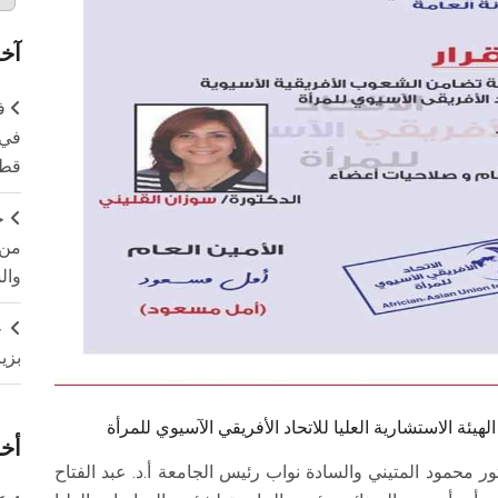
آخر
ف
في 
قطا
ج
من 
وال
ج
بزي
يئة الاستشارية العليا للاتحاد الأفريقي الآسيوي للمرأة
أخر
 محمود المتيني والسادة نواب رئيس الجامعة أ.د. عبد الفتاح