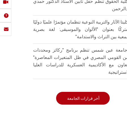
لية الحقوق تنظم حفل تأبين الأستاذ الدكتور حمدي
الرحمن
ليتا الآثار والتربية النوعية تنظمان مؤتمرًا علميًا دوليًا
ركًا بعنوان "الألوان والموسيقى: لغة بصرية
عية بين التراث والاستدامة"
امعة عين شمس تنظم برنامج "ركائز ومحددات
من القومي المصري في ظل المتغيرات المعاصرة"
تعاون مع الأكاديمية العسكرية للدراسات العليا
استراتيجية
أخر قرارات الجامعة