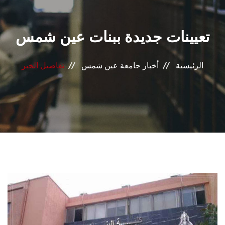
القطاعـات
تعيينات جديدة ببنات عين شمس
الشئون الأكاديمية
البحث العلمي
الرئيسية
أخبار جامعة عين شمس
تفاصيل الخبر
الرعاية الصحية
المراكز والوحدات
الأنظمة الذكية
الإعلام
تواصل معنا