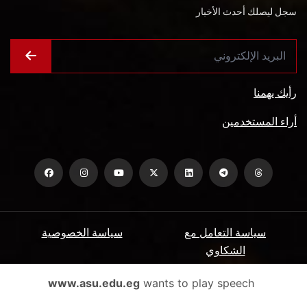
سجل ليصلك أحدث الأخبار
رأيك يهمنا
أراء المستخدمين
سياسة التعامل مع
سياسة الخصوصية
الشكاوي
ميثاق المتعاملين
الأسئلة الشائعة
www.asu.edu.eg
wants to play speech