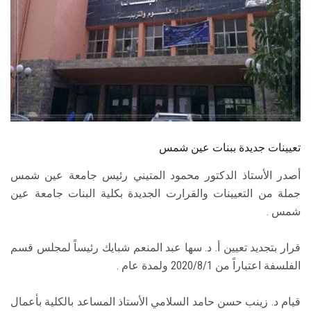
الطلاب
هيئة التدريس
الدراسات العليا
الخريجين
تعيينات جديدة ببنات عين شمس
الموظفون
أصدر الأستاذ الدكتور محمود المتيني رئيس جامعة عين شمس
جملة من التعيينات والقرارت الجديدة بكلية البنات جامعة عين
الزائـرون
شمس .
سجل الان
قرار بتجديد تعيين أ. د. سها عبد المنعم شبايك رئيساً لمجلس قسم
الفلسفة اعتباراً من 2020/8/1 ولمدة عام .
قيام د. زينب حسن حامد السلامي الأستاذ المساعد بالكلية بأعمال