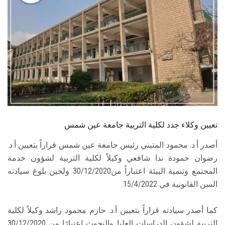
الطلاب
هيئة التدريس
الدراسات العليا
الخريجين
الموظفون
تعيين وكلاء جدد لكلية التربية جامعة عين شمس
الزائـرون
أصدر أ.د. محمود المتيني رئيس جامعة عين شمس قراراً بتعيين أ.د.
رضوان حمودة ندا شافعي وكيلاً لكلية التربية لشؤون خدمة
سجل الان
المجتمع وتنمية البيئة اعتباراً من30/12/2020 ولحين بلوغ سيادته
السن القانونية في 15/4/2022.
كما أصدر سيادته قراراً بتعيين أ.د. حازم محمود راشد وكيلاً لكلية
التربية لشؤون الدراسات العليا والبحوث اعتبارًا من 30/12/2020