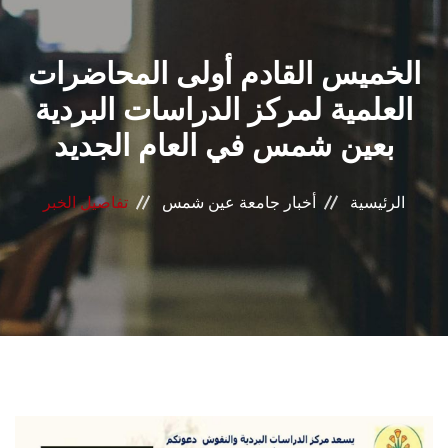
القطاعـات
الخميس القادم أولى المحاضرات
الشئون الأكاديمية
العلمية لمركز الدراسات البردية
البحث العلمي
بعين شمس في العام الجديد
الرعاية الصحية
الرئيسية
أخبار جامعة عين شمس
تفاصيل الخبر
المراكز والوحدات
الأنظمة الذكية
الإعلام
تواصل معنا