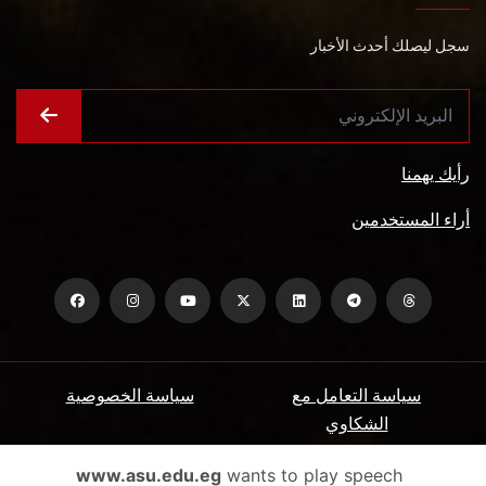
سجل ليصلك أحدث الأخبار
رأيك يهمنا
أراء المستخدمين
سياسة التعامل مع
سياسة الخصوصية
الشكاوي
ميثاق المتعاملين
الأسئلة الشائعة
www.asu.edu.eg
wants to play speech