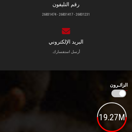
رقم التليفون
26831231 - 26831417 - 26831474
البريد الإلكتروني
أرسل استفسارك.
الزائـرون
19.27M