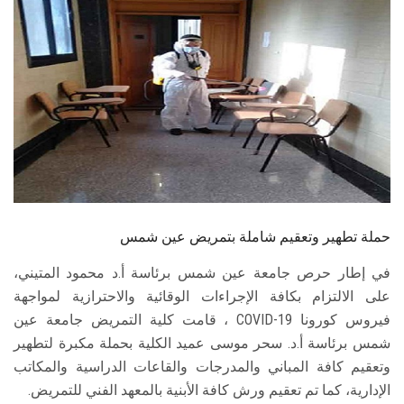
الطلاب
هيئة التدريس
الدراسات العليا
الخريجين
الموظفون
حملة تطهير وتعقيم شاملة بتمريض عين شمس
الزائـرون
في إطار حرص جامعة عين شمس برئاسة أ.د محمود المتيني،
على الالتزام بكافة الإجراءات الوقائية والاحترازية لمواجهة
سجل الان
فيروس كورونا COVID-19 ، قامت كلية التمريض جامعة عين
شمس برئاسة أ.د. سحر موسى عميد الكلية بحملة مكبرة لتطهير
وتعقيم كافة المباني والمدرجات والقاعات الدراسية والمكاتب
الإدارية، كما تم تعقيم ورش كافة الأبنية بالمعهد الفني للتمريض.