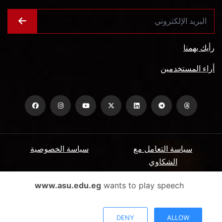
رأيك يهمنا
أراء المستخدمين
سياسة التعامل مع
سياسة الخصوصية
الشكاوي
ميثاق المتعاملين
الأسئلة الشائعة
www.asu.edu.eg
wants to play speech
شروط الاستخدام
DENY
ALLOW