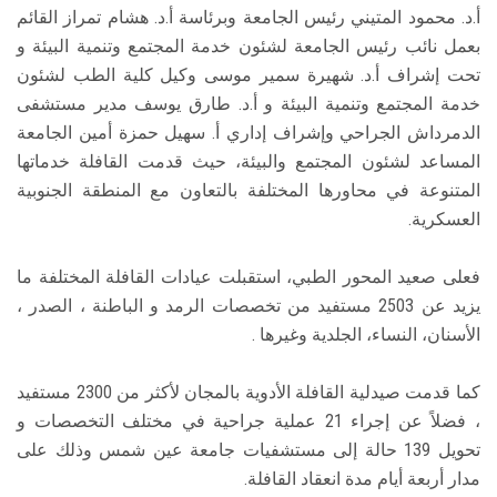
أ.د. محمود المتيني رئيس الجامعة وبرئاسة أ.د. هشام تمراز القائم
بعمل نائب رئيس الجامعة لشئون خدمة المجتمع وتنمية البيئة و
تحت إشراف أ.د. شهيرة سمير موسى وكيل كلية الطب لشئون
خدمة المجتمع وتنمية البيئة و أ.د. طارق يوسف مدير مستشفى
الدمرداش الجراحي وإشراف إداري أ. سهيل حمزة أمين الجامعة
المساعد لشئون المجتمع والبيئة، حيث قدمت القافلة خدماتها
المتنوعة في محاورها المختلفة بالتعاون مع المنطقة الجنوبية
العسكرية.
فعلى صعيد المحور الطبي، استقبلت عيادات القافلة المختلفة ما
يزيد عن 2503 مستفيد من تخصصات الرمد و الباطنة ، الصدر ،
الأسنان، النساء، الجلدية وغيرها .
كما قدمت صيدلية القافلة الأدوية بالمجان لأكثر من 2300 مستفيد
، فضلاً عن إجراء 21 عملية جراحية في مختلف التخصصات و
تحويل 139 حالة إلى مستشفيات جامعة عين شمس وذلك على
مدار أربعة أيام مدة انعقاد القافلة.