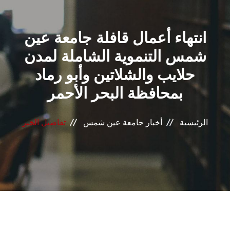
القطاعـات
انتهاء أعمال قافلة جامعة عين
الشئون الأكاديمية
شمس التنموية الشاملة لمدن
البحث العلمي
حلايب والشلاتين وأبو رماد
بمحافظة البحر الأحمر
الرعاية الصحية
المراكز والوحدات
الرئيسية
أخبار جامعة عين شمس
تفاصيل الخبر
الأنظمة الذكية
الإعلام
تواصل معنا