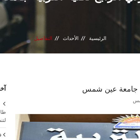
الرئيسية
الأحداث
التفاصيل
بية جامعة عين شمس
آخر
مس
طال
لتن
ف