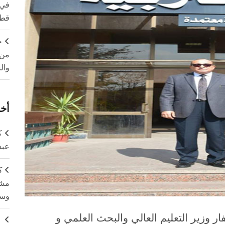
في 
قطا
ج
من 
وال
أخر
ك
عبد
ك
مشت
وسم
ار وزير التعليم العالي والبحث العلمي و
ج