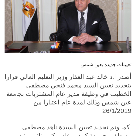
الطلاب
هيئة التدريس
الدراسات العليا
الخريجين
تعيينات جديدة بعين شمس
الموظفون
أصدر ا.د خالد عبد الغفار وزير التعليم العالي قرارا
بتحديد تعيين السيد محمد فتحي مصطفى
الزائـرون
الخطيب في وظيفة مدير عام المشتريات بجامعة
عين شمس وذلك لمدة عام اعتبارا من
سجل الان
26/1/2019
كما وتم تجديد تعيين السيدة ناهد مصطفى
مصطفى حمودة كمدير عام مكتب نائب رئيس