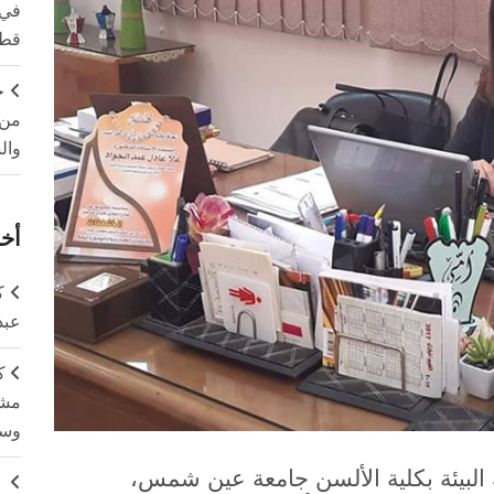
في 
قطا
ج
من 
وال
أخر
ك
عبد
ك
مشت
وسم
البيئة بكلية الألسن جامعة عين شمس،
ج