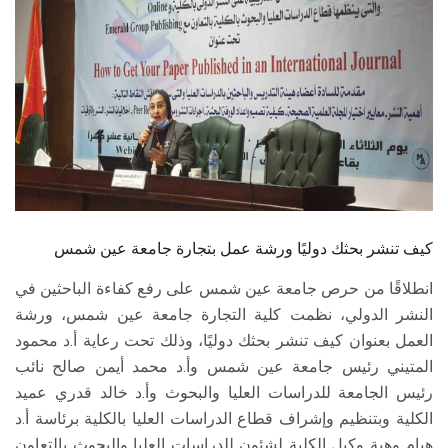
الطلاب
هيئة التدريس
الدراسات العليا
الخريجين
الموظفون
كيف تنشر بحثك دوليًا ورشة عمل بتجارة جامعة عين شمس
الزائـرون
انطلاقًا من حرص جامعة عين شمس على رفع كفاءة الباحثين في
النشر الدولي، نظمت كلية التجارة جامعة عين شمس، ورشة
سجل الان
العمل بعنوان كيف تنشر بحثك دوليًا، وذلك تحت رعاية أ.د محمود
المتيني رئيس جامعة عين شمس وأ.د محمد أيمن صالح نائب
رئيس الجامعة للدراسات العليا والبحوث وأ.د خالد قدري عميد
الكلية وبتنظيم وإشراف قطاع الدراسات العليا بالكلية برئاسة أ.د
هيام وهبة وكيل الكلية لشئون للدراسات العليا والبحوث بالتعاون