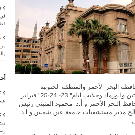
ف
في 
قطا
ج
من 
وال
أخر
ظة البحر الأحمر والمنطقة الجنوبية
ك
العسكرية القافلة التنموية الشاملة لشلاتين وابورماد وحلايب أيام" 23- 24-25" فبراير
عبد
حافظ البحر الأحمر و أ.د. محمود المتينى رئيس
لح مدير مستشفيات جامعة عين شمس و ا.د.
ك
.
مشت
وسم