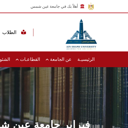
أهلاً بك في جامعة عين شمس
الطلاب
الرئيسيـة
عن الجامعة
القطاعـات
الشئون