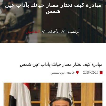
القطاعـات
مبادرة كيف تختار مسار حياتك بآداب عين
شمس
الشئون الأكاديمية
البحث العلمي
الرئيسية
الأحداث
التفاصيل
الرعاية الصحية
المراكز والوحدات
مبادرة كيف تختار مسار حياتك بآداب عين شمس
الأنظمة الذكية
2020-02-20
جامعة عين شمس
الإعلام
تواصل معنا