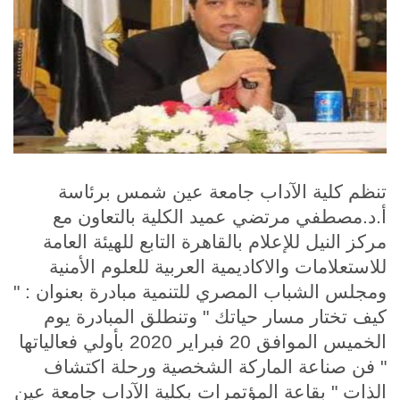
الطلاب
هيئة التدريس
الدراسات العليا
الخريجين
تنظم كلية الآداب جامعة عين شمس برئاسة
الموظفون
أ.د.مصطفي مرتضي عميد الكلية بالتعاون مع
مركز النيل للإعلام بالقاهرة التابع للهيئة العامة
الزائـرون
للاستعلامات والاكاديمية العربية للعلوم الأمنية
ومجلس الشباب المصري للتنمية مبادرة بعنوان : "
سجل الان
كيف تختار مسار حياتك " وتنطلق المبادرة يوم
الخميس الموافق 20 فبراير 2020 بأولي فعالياتها
" فن صناعة الماركة الشخصية ورحلة اكتشاف
الذات " بقاعة المؤتمرات بكلية الآداب جامعة عين