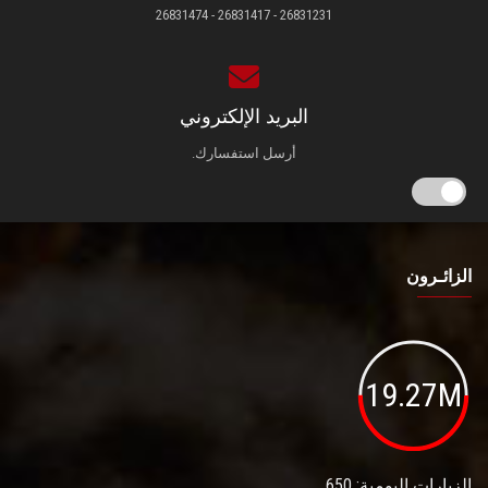
26831231 - 26831417 - 26831474
البريد الإلكتروني
أرسل استفسارك.
الزائـرون
19.27M
الزيارات اليومية: 650