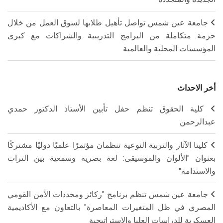
جامعة عين شمس تواصل تأهيل طلابها لسوق العمل من خلال
حزمة متكاملة من البرامج التدريبية والشراكات مع كبرى
المؤسسات المحلية والعالمية
أخر الاحداث
كلية الحقوق تنظم حفل تأبين الأستاذ الدكتور حمدي
عبدالرحمن
كليتا الآثار والتربية النوعية تنظمان مؤتمرًا علميًا دوليًا مشتركًا
بعنوان "الألوان والموسيقى: لغة بصرية وسمعية بين التراث
والاستدامة"
جامعة عين شمس تنظم برنامج "ركائز ومحددات الأمن القومي
المصري في ظل المتغيرات المعاصرة" بالتعاون مع الأكاديمية
العسكرية للدراسات العليا والاستراتيجية