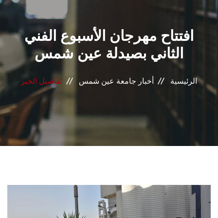
القطاعـات
افتتاح مهرجان الأسبوع الفني
الشئون الأكاديمية
الثاني بصيدلة عين شمس
البحث العلمي
الرئيسية
أخبار جامعة عين شمس
تفاصيل الخبر
الرعاية الصحية
المراكز والوحدات
الأنظمة الذكية
الإعلام
تواصل معنا