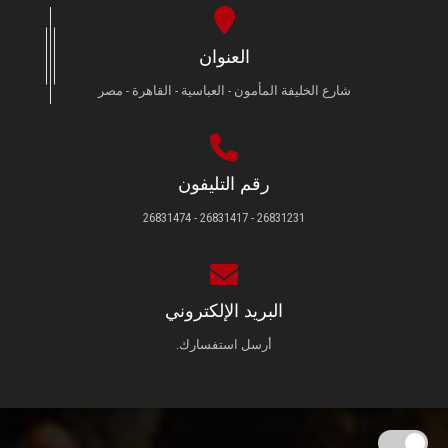
العنوان
شارع الخليفة المأمون - العباسية - القاهرة - مصر
رقم التليفون
26831231 - 26831417 - 26831474
البريد الإلكتروني
أرسل استفسارك.