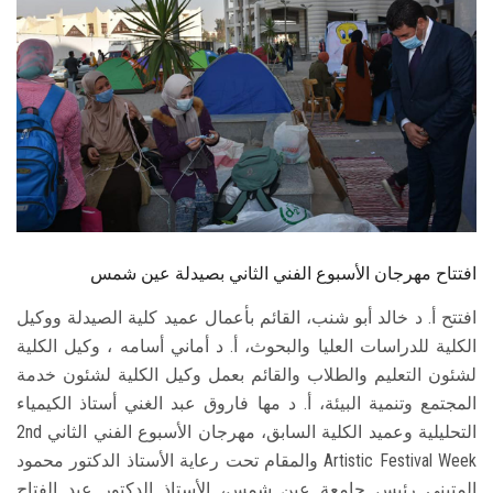
الطلاب
هيئة التدريس
الدراسات العليا
الخريجين
الموظفون
افتتاح مهرجان الأسبوع الفني الثاني بصيدلة عين شمس
الزائـرون
افتتح أ. د خالد أبو شنب، القائم بأعمال عميد كلية الصيدلة ووكيل
الكلية للدراسات العليا والبحوث، أ. د أماني أسامه ، وكيل الكلية
سجل الان
لشئون التعليم والطلاب والقائم بعمل وكيل الكلية لشئون خدمة
المجتمع وتنمية البيئة، أ. د مها فاروق عبد الغني أستاذ الكيمياء
التحليلية وعميد الكلية السابق، مهرجان الأسبوع الفني الثاني 2nd
Artistic Festival Week والمقام تحت رعاية الأستاذ الدكتور محمود
المتيني رئيس جامعة عين شمس، الأستاذ الدكتور عبد الفتاح