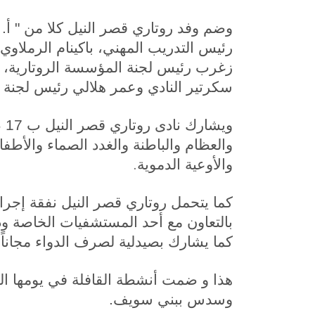
وضم وفد روتاري قصر النيل كلا من " أ. ر
رئيس التدريب المهني، باكينام الرملاوي
زغرب رئيس لجنة المؤسسة الروتارية، أ
سكرتير النادي وعمر هلالي رئيس لجنة 
وي
والعظام والباطنة والغدد الصماء والأطف
.
والأوعية الدموية
كما يتحمل روتاري قصر النيل نفقة إجرا
بالتعاون مع أحد المستشفيات الخاصة و
كما يشارك بصيدلية لصرف الدواء مجاناً تحت إشراف 2 من 
هذا و ضمت أنشطة القافلة في يومها ال
وسدس ببني سويف.