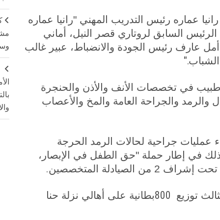
انيا عماره رئيس التدريب المهني "رانيا عماره
ك
 الرئيس السابق لروتاري قصر النيل، أماني
مشت
مل عارف رئيس الجودة والانضباط، عبير غالب
وسم
".
الشباب
ج
الأ
شارك نادى روتاري قصر النيل ب 17 طبيب في تخصصات الأنف والأذن والحنجرة
بال
ال والرمد والجراحة العامة والمخ والأعصاب
وال
ء عمليات جراحية لحالات الرمد الحرجة
ذلك في إطار حملة "حق الطفل في الإبصار،
.
الصيادلة المتخصصين
800
ثالث توزيع
بطانية على أهالي نزلة حنا