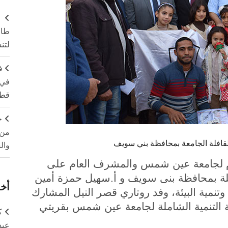
طال
لتن
ف
في 
قطا
ج
من 
لقافلة الجامعة بمحافظة بني سويف
وال
عام لجامعة عين شمس والمشرف العام على
لة بمحافظة بنى سويف و أ.سهيل حمزة أمين
أخر
نمية البيئة، وفد روتاري قصر النيل المشارك
ة التنمية الشاملة لجامعة عين شمس بقريتي
ك
عبد