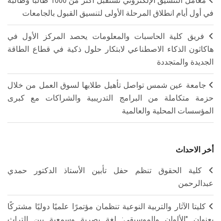
معامل التنسيق الإلكتروني تستقبل أكثر من 1000 طالبًا وطالبة
في أول أيام انطلاق المرحلة الأولى لتنسيق القبول بالجامعات
فريق كلية الحاسبات والمعلومات يحصد المركز الأول في
هاكاثون الذكاء الاصطناعي لابتكار حلول ذكية في قطاع الطاقة
الجديدة والمتجددة
جامعة عين شمس تواصل تأهيل طلابها لسوق العمل من خلال
حزمة متكاملة من البرامج التدريبية والشراكات مع كبرى
المؤسسات المحلية والعالمية
أخر الاحداث
كلية الحقوق تنظم حفل تأبين الأستاذ الدكتور حمدي
عبدالرحمن
كليتا الآثار والتربية النوعية تنظمان مؤتمرًا علميًا دوليًا مشتركًا
بعنوان "الألوان والموسيقى: لغة بصرية وسمعية بين التراث