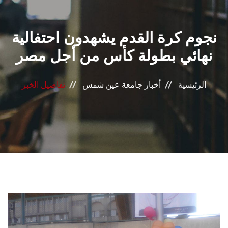
القطاعـات
نجوم كرة القدم يشهدون احتفالية
الشئون الأكاديمية
نهائي بطولة كأس من أجل مصر
البحث العلمي
الرئيسية
أخبار جامعة عين شمس
تفاصيل الخبر
الرعاية الصحية
المراكز والوحدات
الأنظمة الذكية
الإعلام
تواصل معنا