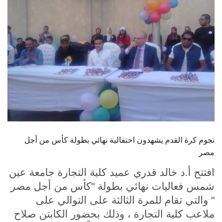
الطلاب
هيئة التدريس
الدراسات العليا
الخريجين
الموظفون
الزائـرون
نجوم كرة القدم يشهدون احتفالية نهائي بطولة كأس من أجل
مصر
سجل الان
افتتح أ.د خالد قدري عميد كلية التجارة جامعة عين
شمس فعاليات نهائي بطولة "كأس من أجل مصر
" والتي تقام للمرة الثالثة على التوالي على
ملاعب كلية التجارة ، وذلك بحضور الكابتن صلاح