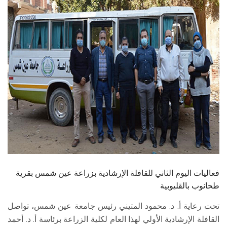
الطلاب
هيئة التدريس
الدراسات العليا
الخريجين
الموظفون
الزائـرون
سجل الان
فعاليات اليوم الثاني للقافلة الإرشادية بزراعة عين شمس بقرية
طحانوب بالقليوبية
تحت رعاية أ. د. محمود المتيني رئيس جامعة عين شمس، تواصل
القافلة الإرشادية الأولي لهذا العام لكلية الزراعة برئاسة أ. د. أحمد