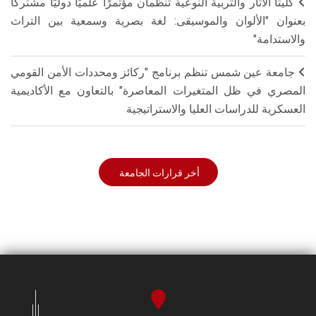
كليتا الآثار والتربية النوعية تنظمان مؤتمرًا علميًا دوليًا مشتركًا
بعنوان "الألوان والموسيقى: لغة بصرية وسمعية بين التراث
والاستدامة"
جامعة عين شمس تنظم برنامج "ركائز ومحددات الأمن القومي
المصري في ظل المتغيرات المعاصرة" بالتعاون مع الأكاديمية
العسكرية للدراسات العليا والاستراتيجية
أخر قرارات الجامعة