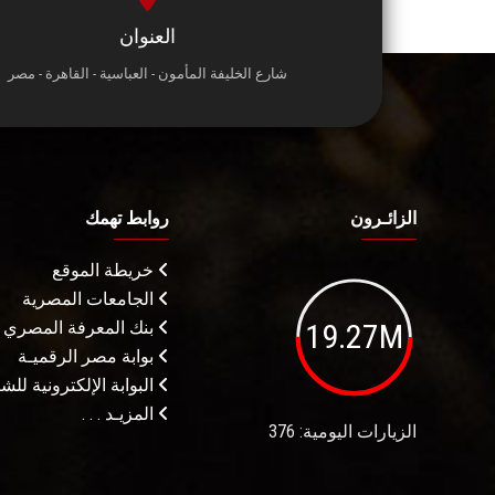
العنوان
شارع الخليفة المأمون - العباسية - القاهرة - مصر
الزائـرون
روابط تهمك
خريطة الموقع
الجامعات المصرية
19.27M
بنك المعرفة المصري
بوابة مصر الرقميـة
البوابة الإلكترونية لل
المزيـد . . .
الزيارات اليومية: 376