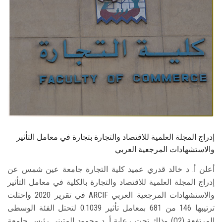
الطلاب
هيئة التدريس
الدراسات العليا
الخريجين
الموظفون
إدراج المجلة العلمية للاقتصاد والتجارة بتجارة في معامل التأثير
الزائـرون
والاستشهادات المرجعية العربي
سجل الان
أعلن أ. د خالد قدري عميد كلية التجارة جامعة عين شمس عن
إدراج المجلة العلمية للاقتصاد والتجارة بالكلية في معامل التأثير
والاستشهادات المرجعية العربي ARCIF في تقرير 2020 واحتلت
ترتيبها 146 من 681 بمعامل تأثير 0.1039 لتحتل الفئة الوسطى
المرتفعة (Q2) وذلك تحت رعاية أ. د محمود المتيني رئيس جامعة