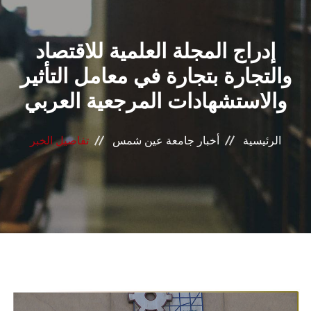
القطاعـات
إدراج المجلة العلمية للاقتصاد
الشئون الأكاديمية
والتجارة بتجارة في معامل التأثير
البحث العلمي
والاستشهادات المرجعية العربي
الرعاية الصحية
الرئيسية
أخبار جامعة عين شمس
تفاصيل الخبر
المراكز والوحدات
الأنظمة الذكية
الإعلام
تواصل معنا