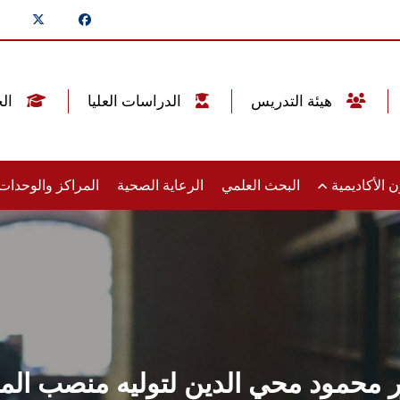
هيئة التدريس
الدراسات العليا
الخريجين
 الأكاديمية
البحث العلمي
الرعاية الصحية
المراكز والوحدا
ر محمود محي الدين لتوليه منصب المد