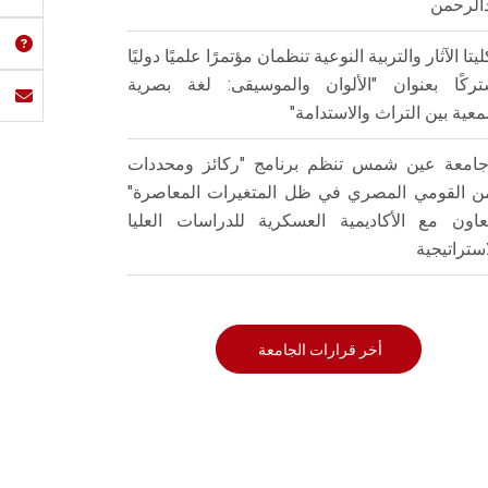
الرحمن
ليتا الآثار والتربية النوعية تنظمان مؤتمرًا علميًا دوليًا
ركًا بعنوان "الألوان والموسيقى: لغة بصرية
عية بين التراث والاستدامة"
امعة عين شمس تنظم برنامج "ركائز ومحددات
من القومي المصري في ظل المتغيرات المعاصرة"
تعاون مع الأكاديمية العسكرية للدراسات العليا
استراتيجية
أخر قرارات الجامعة