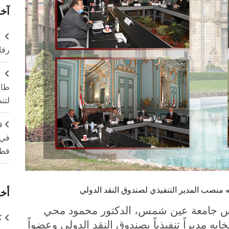
آخر
ر
رفا
طال
لتن
ف
في 
قطا
ه منصب المدير التنفيذي لصندوق النقد الدولي
أخر
رئيس جامعة عين شمس، الدكتور محمود محي
ك
ابه مديراً تنفيذياً بصندوق النقد الدولي وعضواً