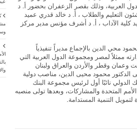
عبد
ول العربية، وذلك بقصر الزعفران بحضور أ. د
ون التعليم والطلاب ، أ. د خالد قدري عميد
ك
د كلية الآداب ، أ. د أشرف مؤنس مدير مركز
مشت
وسم
ج
مود محي الدين بالإجماع مديراً تنفيذياً
الأ
ته ممثلاً لمصر ومجموعة الدول العربية التي
بال
ت وعمان وقطر والأردن والعراق ولبنان
وال
لى الدكتور محمود محيى الدين، مناصب دولية
 الدولي نائبًا أول لرئيس مجموعة البنك
 الأمم المتحدة والمشاركات، وبعدها تولى منصبه
ة لتمويل التنمية المستدامة.