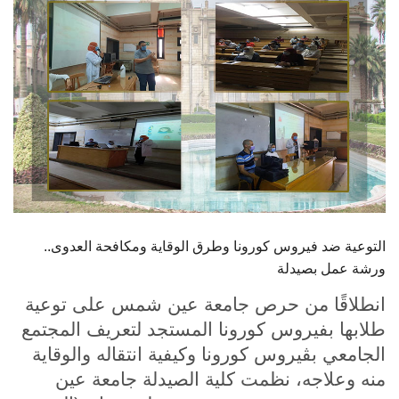
الطلاب
هيئة التدريس
الدراسات العليا
الخريجين
الموظفون
التوعية ضد فيروس كورونا وطرق الوقاية ومكافحة العدوى..
الزائـرون
ورشة عمل بصيدلة
سجل الان
انطلاقًا من حرص جامعة عين شمس على توعية
طلابها بفيروس كورونا المستجد لتعريف المجتمع
الجامعي بڤيروس كورونا وكيفية انتقاله والوقاية
منه وعلاجه، نظمت كلية الصيدلة جامعة عين