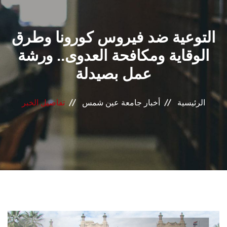
القطاعـات
التوعية ضد فيروس كورونا وطرق
الشئون الأكاديمية
الوقاية ومكافحة العدوى.. ورشة
البحث العلمي
عمل بصيدلة
الرعاية الصحية
الرئيسية
أخبار جامعة عين شمس
تفاصيل الخبر
المراكز والوحدات
الأنظمة الذكية
الإعلام
تواصل معنا