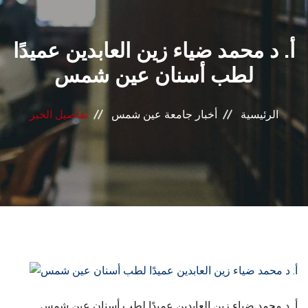
القطاعـات
أ. د محمد ضياء زين العابدين عميدًا
الشئون الأكاديمية
لطب أسنان عين شمس
البحث العلمي
الرئيسية
أخبار جامعة عين شمس
تفاصيل الخبر
الرعاية الصحية
المراكز والوحدات
الأنظمة الذكية
الإعلام
تواصل معنا
أ. د محمد ضياء زين العابدين عميدًا لطب أسنان عين شمس