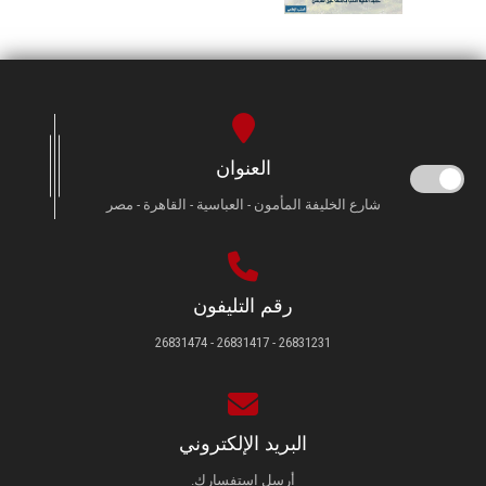
العنوان
شارع الخليفة المأمون - العباسية - القاهرة - مصر
رقم التليفون
26831231 - 26831417 - 26831474
البريد الإلكتروني
أرسل استفسارك.