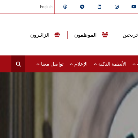
English
الموظفون
الزائـرون
ت
الأنظمة الذكية
الإعلام
تواصل معنا