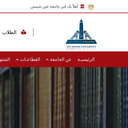
أهلاً بك في جامعة عين شمس
الطلاب
الرئيسيـة
عن الجامعة
القطاعـات
الشئون