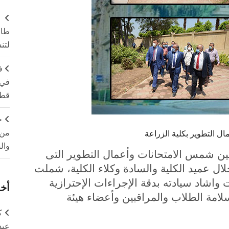
طال
لتن
ف
في 
قطا
ج
من 
 التطوير بكلية الزراعة
وال
ين شمس الامتحانات وأعمال التطوير التى
ال عميد الكلية والسادة وكلاء الكلية
،
شملت
ت واشاد سيادته بدقة الإجراءات الإحترازية
أخر
سلامة الطلاب والمراقبين وأعضاء هيئة
ك
عبد