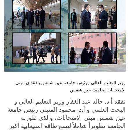
الطلاب
هيئة التدريس
الدراسات العليا
الخريجين
الموظفون
الزائـرون
وزير التعليم العالي ورئيس جامعة عين شمس يتفقدان مبنى
الامتحانات بجامعة عين شمس
سجل الان
تفقد أ.د. خالد عبد الغفار وزير التعليم العالي و
البحث العلمي و أ.د. محمود المتيني رئيس جامعة
عين شمس مبنى الإمتحانات، والذى طورته
الجامعة تطويراً شاملاً ليسع طاقة استيعابية أكبر