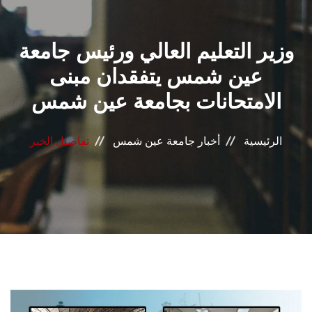
القطاعـات
وزير التعليم العالي ورئيس جامعة
الشئون الأكاديمية
عين شمس يتفقدان مبنى
البحث العلمي
الامتحانات بجامعة عين شمس
الرعاية الصحية
الرئيسية
أخبار جامعة عين شمس
تفاصيل الخبر
المراكز والوحدات
الأنظمة الذكية
الإعلام
تواصل معنا