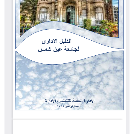
الطلاب
هيئة التدريس
الدراسات العليا
الخريجين
الموظفون
الزائـرون
سجل الان