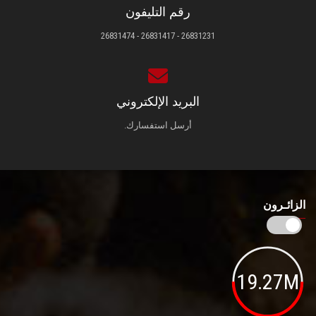
رقم التليفون
26831231 - 26831417 - 26831474
البريد الإلكتروني
أرسل استفسارك.
الزائـرون
19.27M