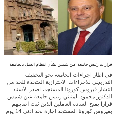
الطلاب
هيئة التدريس
الدراسات العليا
الخريجين
الموظفون
قرارات رئيس جامعة عين شمس بشأن انتظام العمل بالجامعة
الزائـرون
في اطار اجراءات الجامعة نحو التخفيف
التدريجي للاجراءات الاحترازية المتخذة للحد من
سجل الان
انتشار فيروس كورونا المستجد، اصدر الأستاذ
الدكتور محمود المتيني رئيس جامعة عين شمس
قرارا بمنح السادة العاملين الذين ثبت اصابتهم
بفيروس كورونا المستجد اجازة بحد ادني 14 يوم