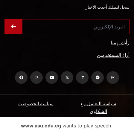
سجل ليصلك أحدث الأخبار
رأيك يهمنا
أراء المستخدمين
سياسة التعامل مع
سياسة الخصوصية
الشكاوي
ميثاق المتعاملين
الأسئلة الشائعة
www.asu.edu.eg
wants to play speech