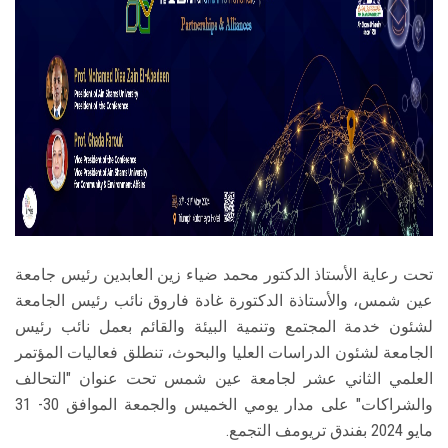
الطلاب
هيئة التدريس
الدراسات العليا
الخريجين
الموظفون
تحت رعاية الأستاذ الدكتور محمد ضياء زين العابدين رئيس جامعة
الزائـرون
عين ‏شمس، والأستاذة الدكتورة غادة فاروق نائب رئيس الجامعة
لشئون خدمة المجتمع وتنمية البيئة والقائم بعمل نائب رئيس
سجل الان
الجامعة لشئون الدراسات العليا ‏والبحوث، تنطلق فعاليات المؤتمر
العلمي الثاني عشر لجامعة عين شمس تحت عنوان "التحالف
‏والشراكات" على مدار يومي الخميس والجمعة الموافق 30- 31
مايو 2024 بفندق تريومف التجمع.