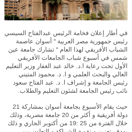
الطلاب
هيئة التدريس
في أطار إعلان فخامة الرئيس عبدالفتاح السيسي
الدراسات العليا
رئيس جمهورية مصر العربية " أسوان عاصمة
الشباب الأفريقي لهذا العام " تشارك جامعة عين
الخريجين
شمس في أسبوع شباب الجامعات الأفريقي
الأول تحت رعاية ا.د. خالد عبد الغفار وزير التعليم
الموظفون
العالي والبحث العلمي و ا. د. محمود المتيني
رئيس الجامعة و إشراف ا. د. عبد الفتاح سعود
الزائـرون
.
نائب رئيس الجامعة لشئون التعليم والطلاب
سجل الان
حيث يقام الأسبوع بجامعة أسوان بمشاركة 21
دولة أفريقية و أكثر من 20 جامعة مصرية، وذلك
خلال الفترة من 25 :19 من أكتوبر الجاري و ذلك
بهدف تعزيز و تقوية الشراكة و التعاون بين