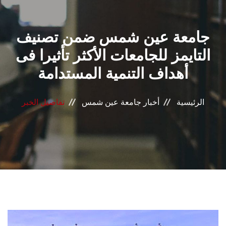
القطاعـات
جامعة عين شمس ضمن تصنيف
الشئون الأكاديمية
التايمز للجامعات الأكثر تأثيرا فى
البحث العلمي
أهداف التنمية المستدامة
الرعاية الصحية
الرئيسية
أخبار جامعة عين شمس
تفاصيل الخبر
المراكز والوحدات
الأنظمة الذكية
الإعلام
تواصل معنا