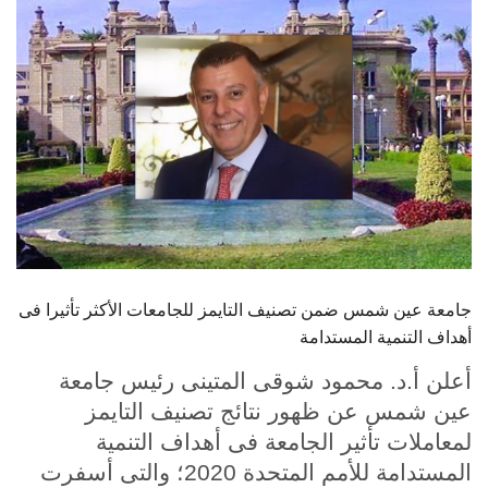
الطلاب
هيئة التدريس
الدراسات العليا
الخريجين
الموظفون
الزائـرون
جامعة عين شمس ضمن تصنيف التايمز للجامعات الأكثر تأثيرا فى
أهداف التنمية المستدامة
سجل الان
أعلن أ.د. محمود شوقى المتينى رئيس جامعة
عين شمس عن ظهور نتائج تصنيف التايمز
لمعاملات تأثير الجامعة فى أهداف التنمية
المستدامة للأمم المتحدة 2020؛ والتى أسفرت