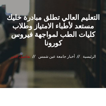
القطاعـات
التعليم العالي تطلق مبادرة خليك
الشئون الأكاديمية
مستعد لأطباء الامتياز وطلاب
البحث العلمي
كليات الطب لمواجهة فيروس
كورونا
الرعاية الصحية
المراكز والوحدات
الرئيسية
أخبار جامعة عين شمس
تفاصيل الخبر
الأنظمة الذكية
الإعلام
تواصل معنا