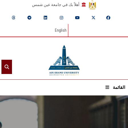
أهلاً بك في جامعة عين شمس
English
القائمة
الرئيسيـة
عن الجامعة