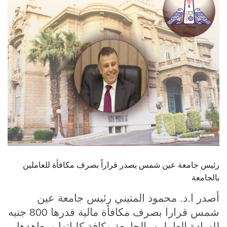
الطلاب
هيئة التدريس
الدراسات العليا
الخريجين
الموظفون
الزائـرون
رئيس جامعة عين شمس يصدر قراراً بصرف مكافأة للعاملين
سجل الان
بالجامعة
أصدر ا.د. محمود المتيني رئيس جامعة عين
شمس قرارا بصرف مكافأة مالية قدرها 800 جنيه
للسادة العاملين بالجامعة وكافة كلياتها ومعاهدها