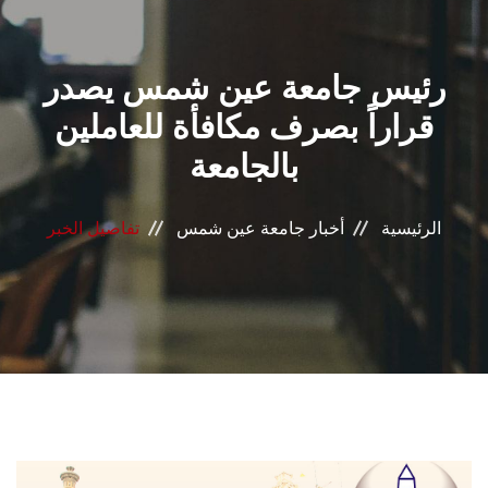
القطاعـات
رئيس جامعة عين شمس يصدر
الشئون الأكاديمية
قراراً بصرف مكافأة للعاملين
البحث العلمي
بالجامعة
الرعاية الصحية
الرئيسية
أخبار جامعة عين شمس
تفاصيل الخبر
المراكز والوحدات
الأنظمة الذكية
الإعلام
تواصل معنا