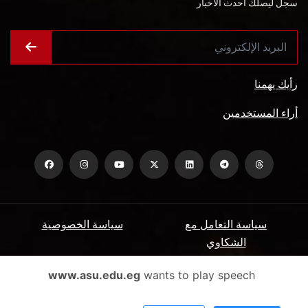
سجل ليصلك أحدث الأخبار
رأيك يهمنا
أراء المستخدمين
سياسة التعامل مع
سياسة الخصوصية
الشكاوي
ميثاق المتعاملين
الأسئلة الشائعة
www.asu.edu.eg
wants to play speech
شروط الاستخدام