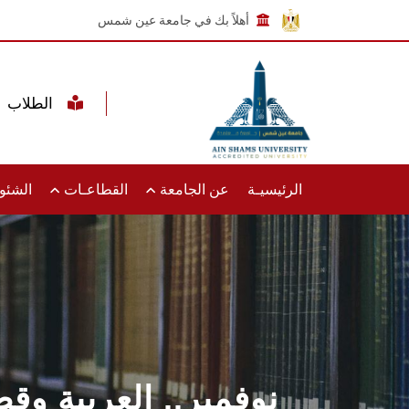
أهلاً بك في جامعة عين شمس
الطلاب
الرئيسيـة
عن الجامعة
القطاعـات
الشئون