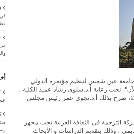
ف
في 
قطا
ج
من 
وال
أخر
ن جامعة عين شمس لتنظيم مؤتمره الدولي
الآن"، تحت رعاية أ.د.سلوى رشاد عميد الكلية ،
ك
خلال الفترة من 25-27 من نوفمبر 2019، صرح بذلك أ.د.نجوى عمر رئيس مجلس
عبد
ك
ة الترجمة في الثقافة العربية تحت مجهر
مشت
وسم
مي ، وذلك بتقديم الدراسات و الأبحاث