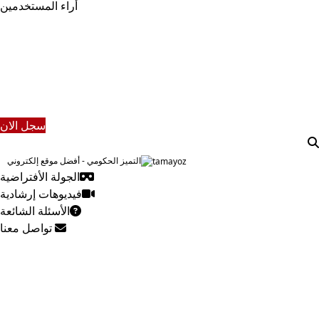
أراء المستخدمين
الطلاب
هيئة التدريس
الدراسات العليا
الخريجين
الموظفون
الزائـرون
سجل الان
التميز الحكومي - أفضل موقع إلكتروني
الجولة الأفتراضية
فيديوهات إرشادية
الأسئلة الشائعة
تواصل معنا