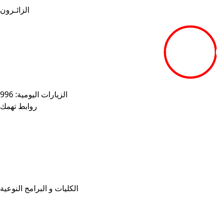
الزائـرون
1926840
الزيارات اليومية: 996
روابط تهمك
خريطة الموقع
الجامعات المصرية
بنك المعرفة المصري
بوابة مصر الرقميـة
البوابة الإلكترونية للشكاوى الموحدة
المزيـد . . .
الكليات و البرامج النوعية
كليات الجامعة
برامج المرحلة الجامعية الأولى