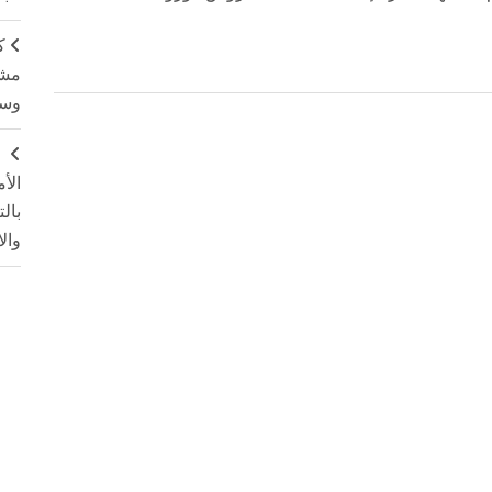
ك
مشت
وسم
ج
الأ
بال
وال