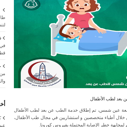
طال
لتن
ف
في 
قطا
ج
من 
وال
بعد لطب الأطفال
أخر
جامعة عين شمس، تم إطلاق خدمة الطب عن بعد لطب الأطفال
ل رقم الواتس آب المجاني 01050136031 من خلال أطباء متخصصين و استشاريين في مجال طب الأطفال،
ك
 لمجابهة خطر الإصابة المحتملة بفيروس كورونا.
عبد