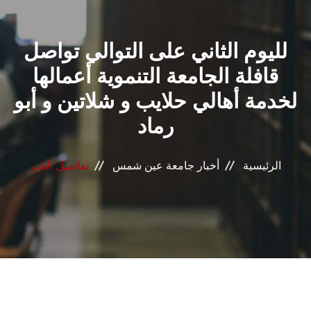
القطاعـات
لليوم الثاني على التوالي تواصل
الشئون الأكاديمية
قافلة الجامعة التنموية أعمالها
البحث العلمي
لخدمة أهالي حلايب و شلاتين و أبو
رماد
الرعاية الصحية
المراكز والوحدات
الرئيسية
أخبار جامعة عين شمس
تفاصيل الخبر
الأنظمة الذكية
الإعلام
تواصل معنا