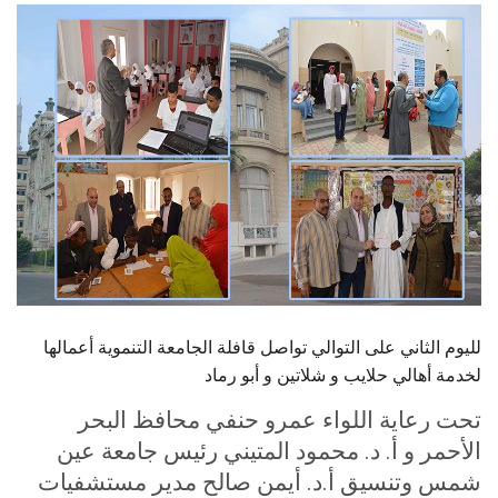
الطلاب
هيئة التدريس
الدراسات العليا
الخريجين
الموظفون
الزائـرون
لليوم الثاني على التوالي تواصل قافلة الجامعة التنموية أعمالها
سجل الان
لخدمة أهالي حلايب و شلاتين و أبو رماد
تحت رعاية اللواء عمرو حنفي محافظ البحر
الأحمر و أ. د. محمود المتيني رئيس جامعة عين
شمس وتنسيق أ.د. أيمن صالح مدير مستشفيات