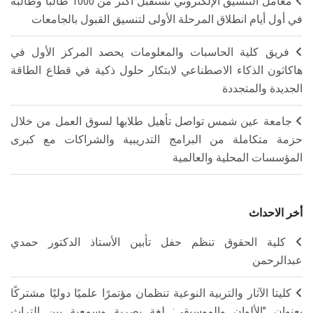
معامل التنسيق الإلكتروني تستقبل أكثر من 1000 طالبًا وطالبة
في أول أيام انطلاق المرحلة الأولى لتنسيق القبول بالجامعات
فريق كلية الحاسبات والمعلومات يحصد المركز الأول في
هاكاثون الذكاء الاصطناعي لابتكار حلول ذكية في قطاع الطاقة
الجديدة والمتجددة
جامعة عين شمس تواصل تأهيل طلابها لسوق العمل من خلال
حزمة متكاملة من البرامج التدريبية والشراكات مع كبرى
المؤسسات المحلية والعالمية
أخر الاحداث
كلية الحقوق تنظم حفل تأبين الأستاذ الدكتور حمدي
عبدالرحمن
كليتا الآثار والتربية النوعية تنظمان مؤتمرًا علميًا دوليًا مشتركًا
بعنوان "الألوان والموسيقى: لغة بصرية وسمعية بين التراث