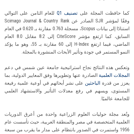
كما حافظت المجلة على
تصنيف Q1
للعام الثامن على التوالي
وفقًا لمؤشر SJR الصادر عن Scimago Journal & Country Rank
استنادًا إلى بيانات Scopus، مسجلة 0.763 مقارنة بـ 0.620 في العام
السابق، كما ارتفع مؤشر CiteScore إلى 8.2 مقابل 8.0 العام
الماضي، فيما ارتفع H-Index إلى 60 مقارنة بـ 55، وهو ما يؤكد
النمو المستمر في جودة وتأثير الأبحاث المنشورة بالمجلة.
وتعكس هذه النتائج نجاح استراتيجية جامعة عين شمس في دعم
المجلات العلمية
الصادرة عنها وتطويرها وفق المعايير الدولية، بما
يعزز من قدرة
الباحثين
على نشر أبحاثهم في أوعية علمية رفيعة
المستوى، ويسهم في رفع معدلات التأثير والاستشهاد العلمي
للجامعة عالميًا.
وتُعد مجلة حوليات العلوم الزراعية واحدة من أعرق الدوريات
العلمية المتخصصة في مصر والمنطقة العربية، حيث تأسست عام
1956 واستمرت في الصدور بانتظام على مدار ما يقرب من سبعة