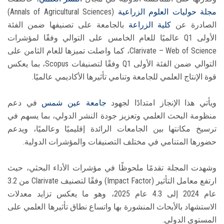
مجلة حوليات العلوم الزراعية
(Annals of Agricultural Sciences)
الصادرة عن
كلية الزراعة
بالجامعة على تصنيفها ضمن الفئة
الأولى Q1 عالميًا للعام الخامس على التوالي وفقًا لمؤشرات
Clarivate – Web of Science، كما واصلت تميزها للعام الثامن على
التوالي ضمن الفئة الأولى Q1 وفقًا لتصنيفات Scopus، بما يعكس
قوة الإنتاج العلمي للجامعة وتنامي تأثيرها الأكاديمي عالميًا.
ويأتي هذا الإنجاز امتدادًا لجهود
جامعة عين شمس
في دعم
منظومة البحث العلمي وتعزيز جودة النشر الدولي، بما يسهم في
ترسيخ مكانتها بين الجامعات الرائدة إقليميًا وعالميًا، ويدعم
حضورها المتنامي في مختلف التصنيفات والمؤشرات الدولية.
وشهدت المجلة تقدمًا ملحوظًا في مؤشرات الأداء البحثي، حيث
ارتفع معامل التأثير (Impact Factor) وفقًا لتصنيف Clarivate من 3.2
عام 2024 إلى 4.3 عام 2025، وهو ما يعكس تزايد معدلات
الاستشهاد بالأبحاث المنشورة بها واتساع نطاق تأثيرها العلمي على
المستوى الدولي.