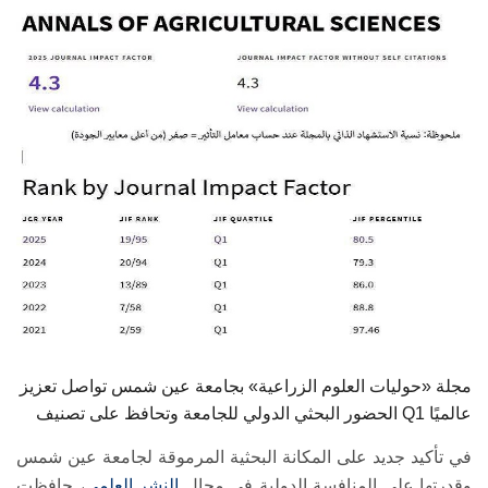
الطلاب
هيئة التدريس
الدراسات العليا
الخريجين
الموظفون
الزائـرون
سجل الان
مجلة «حوليات العلوم الزراعية» بجامعة عين شمس تواصل تعزيز
الحضور البحثي الدولي للجامعة وتحافظ على تصنيف Q1 عالميًا
في تأكيد جديد على المكانة البحثية المرموقة لجامعة عين شمس
وقدرتها على المنافسة الدولية في مجال
النشر العلمي
، حافظت