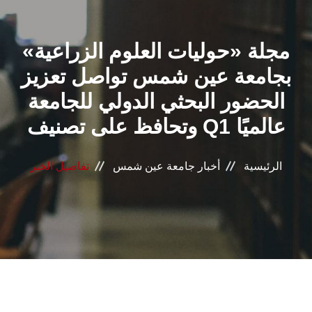
القطاعـات
مجلة «حوليات العلوم الزراعية»
الشئون الأكاديمية
بجامعة عين شمس تواصل تعزيز
البحث العلمي
الحضور البحثي الدولي للجامعة
وتحافظ على تصنيف Q1 عالميًا
الرعاية الصحية
المراكز والوحدات
الرئيسية
أخبار جامعة عين شمس
تفاصيل الخبر
الأنظمة الذكية
الإعلام
تواصل معنا