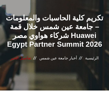
القطاعـات
تكريم كلية الحاسبات والمعلومات
الشئون الأكاديمية
– جامعة عين شمس خلال قمة
البحث العلمي
شركاء هواوي مصر Huawei
Egypt Partner Summit 2026
الرعاية الصحية
المراكز والوحدات
الرئيسية
أخبار جامعة عين شمس
تفاصيل الخبر
الأنظمة الذكية
الإعلام
تواصل معنا