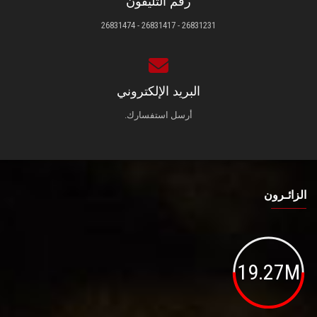
رقم التليفون
26831231 - 26831417 - 26831474
البريد الإلكتروني
أرسل استفسارك.
الزائـرون
19.27M