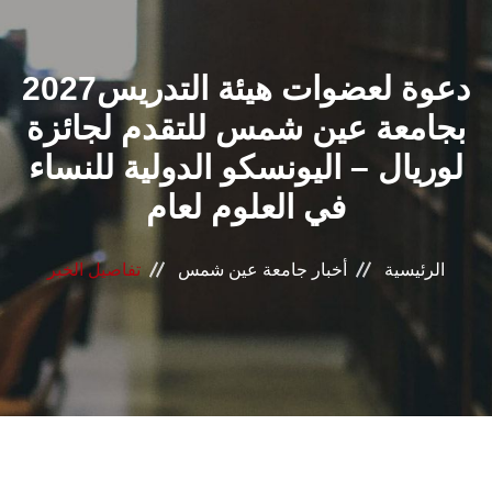
القطاعـات
2027دعوة لعضوات هيئة التدريس
الشئون الأكاديمية
بجامعة عين شمس للتقدم لجائزة
البحث العلمي
لوريال – اليونسكو الدولية للنساء
في العلوم لعام
الرعاية الصحية
المراكز والوحدات
الرئيسية
أخبار جامعة عين شمس
تفاصيل الخبر
الأنظمة الذكية
الإعلام
تواصل معنا