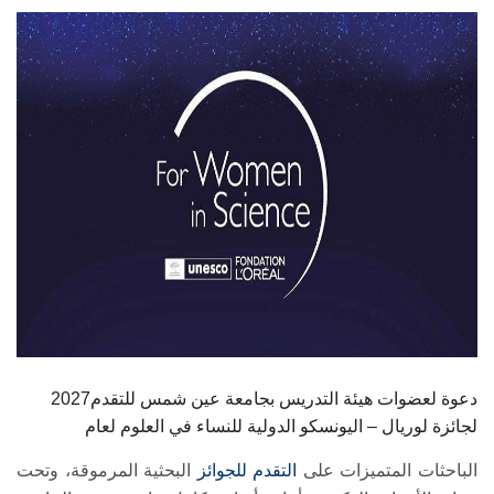
الطلاب
هيئة التدريس
الدراسات العليا
الخريجين
الموظفون
الزائـرون
سجل الان
2027دعوة لعضوات هيئة التدريس بجامعة عين شمس للتقدم
لجائزة لوريال – اليونسكو الدولية للنساء في العلوم لعام
الباحثات المتميزات على
التقدم للجوائز
البحثية المرموقة، وتحت