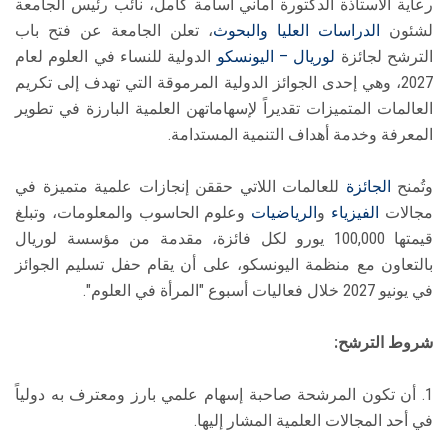
رعاية الأستاذة الدكتورة أماني أسامة كامل، نائب رئيس الجامعة
لشئون
الدراسات العليا والبحوث
، تعلن الجامعة عن فتح باب
الترشح لجائزة
لوريال – اليونسكو
الدولية للنساء في العلوم لعام
2027، وهي إحدى الجوائز الدولية المرموقة التي تهدف إلى تكريم
العالمات المتميزات تقديراً لإسهاماتهن العلمية البارزة في تطوير
المعرفة وخدمة أهداف التنمية المستدامة.
وتُمنح
الجائزة
للعالمات اللاتي حققن إنجازات علمية متميزة في
مجالات
الفيزياء
و
الرياضيات
وعلوم الحاسوب والمعلومات، وتبلغ
قيمتها 100,000 يورو لكل فائزة، مقدمة من مؤسسة لوريال
بالتعاون مع منظمة اليونسكو، على أن يقام حفل تسليم الجوائز
في يونيو 2027 خلال فعاليات أسبوع "المرأة في العلوم".
شروط الترشح:
1. أن تكون المرشحة صاحبة إسهام علمي بارز ومعترف به دولياً
في أحد المجالات العلمية المشار إليها.