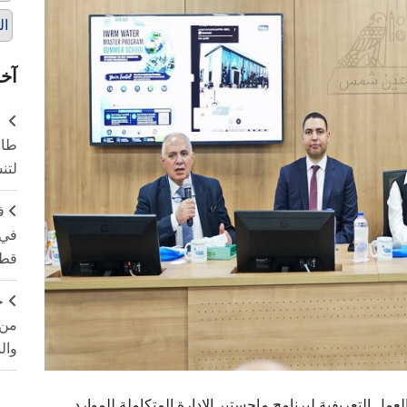
ال
آخر
طال
لتن
ف
في 
قطا
ج
من 
وال
 التعريفية لبرنامج ماجستير الإدارة المتكاملة للموارد