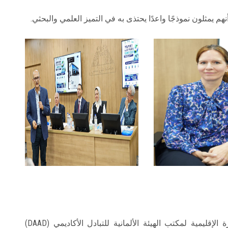
م يمثلون نموذجًا واعدًا يحتذى به في التميز العلمي والبحثي.
ومن جانبها، أعربت الدكتورة فيبكا باخمان، المديرة الإقليمية لمكتب الهيئة الألمانية للتبادل الأكاديمي (DAAD)