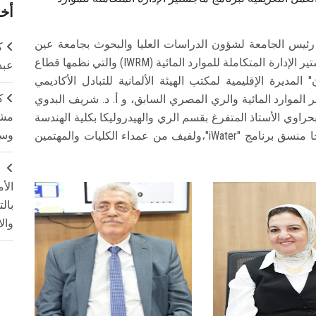
أخر
 رئيس الجامعة لشؤون الدراسات العليا والبحوث بجامعة عين
ك
شمس فعاليات ورشة العمل التعريفية لبرنامج ماجستير الإدارة المتكاملة للموارد المائية (IWRM) والتي نظمها قطاع
عبد
المديرة الإقليمية لمكتب الهيئة الألمانية للتبادل الأكاديمي
ك
زير الموارد المائية والري المصري السابق، و أ. د. شريف البدوي
مشت
بحراوي الأستاذ المتفرغ بقسم الري والهيدروليكا بكلية الهندسة
وسم
جامعة عين شمس، ​ود. مهندس حسن طلبة أبو النجا منسق برنامج "iWater"،​ولفيف من عمداء الكليات والمهتمين
ج
الأ
بال
وال