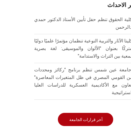
 الاحداث
لية الحقوق تنظم حفل تأبين الأستاذ الدكتور حمدي
الرحمن
ليتا الآثار والتربية النوعية تنظمان مؤتمرًا علميًا دوليًا
ركًا بعنوان "الألوان والموسيقى: لغة بصرية
عية بين التراث والاستدامة"
امعة عين شمس تنظم برنامج "ركائز ومحددات
من القومي المصري في ظل المتغيرات المعاصرة"
تعاون مع الأكاديمية العسكرية للدراسات العليا
استراتيجية
أخر قرارات الجامعة