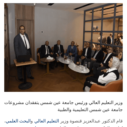
الطلاب
هيئة التدريس
الدراسات العليا
الخريجين
الموظفون
الزائـرون
سجل الان
وزير التعليم العالي ورئيس جامعة عين شمس يتفقدان مشروعات
جامعة عين شمس التعليمية والطبية
قام الدكتور عبدالعزيز قنصوة وزير
التعليم العالي
و
البحث العلمي
،