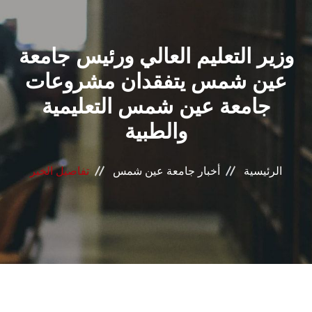
القطاعـات
وزير التعليم العالي ورئيس جامعة
الشئون الأكاديمية
عين شمس يتفقدان مشروعات
البحث العلمي
جامعة عين شمس التعليمية
والطبية
الرعاية الصحية
المراكز والوحدات
الرئيسية
أخبار جامعة عين شمس
تفاصيل الخبر
الأنظمة الذكية
الإعلام
تواصل معنا