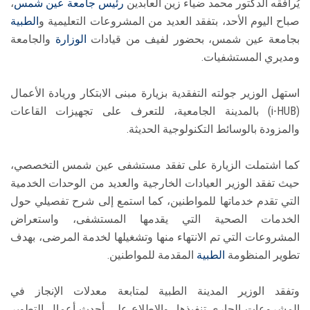
يُرافقه الدكتور محمد ضياء زين العابدين
رئيس جامعة عين شمس
،
صباح اليوم الأحد، بتفقد العديد من المشروعات التعليمية و
الطبية
بجامعة عين شمس، بحضور لفيف من قيادات
الوزارة
والجامعة
ومديري المستشفيات.
استهل الوزير جولته التفقدية بزيارة مبنى الابتكار وريادة الأعمال
(i-HUB) بالمدينة الجامعية، للتعرف على تجهيزات القاعات
والمزودة بالوسائط التكنولوجية الحديثة.
كما اشتملت الزيارة على تفقد مستشفى عين شمس التخصصي،
حيث تفقد الوزير العيادات الخارجية والعديد من الوحدات الخدمية
التي تقدم خدماتها للمواطنين، كما استمع إلى شرح تفصيلي حول
الخدمات الصحية التي يقدمها المستشفى، واستعراض
المشروعات التي تم الانتهاء منها وتشغيلها لخدمة المرضى، بهدف
تطوير المنظومة
الطبية
المقدمة للمواطنين.
وتفقد الوزير المدينة الطبية لمتابعة معدلات الإنجاز في
المشروعات الجاري تنفيذها، والاطلاع على أحدث أعمال التطوير