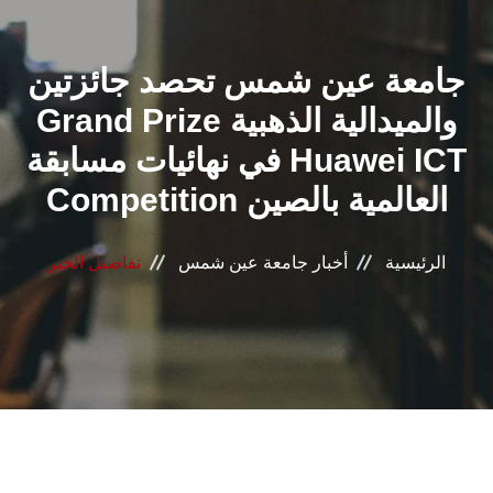
القطاعـات
جامعة عين شمس تحصد جائزتين
الشئون الأكاديمية
Grand Prize والميدالية الذهبية
البحث العلمي
في نهائيات مسابقة Huawei ICT
Competition العالمية بالصين
الرعاية الصحية
المراكز والوحدات
الرئيسية
أخبار جامعة عين شمس
تفاصيل الخبر
الأنظمة الذكية
الإعلام
تواصل معنا