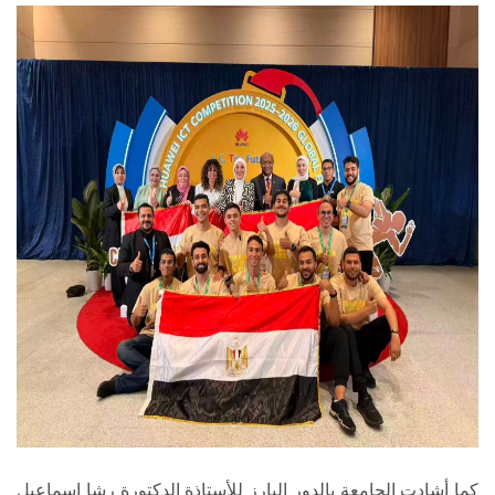
كما أشادت الجامعة بالدور البارز للأستاذة الدكتورة رشا إسماعيل