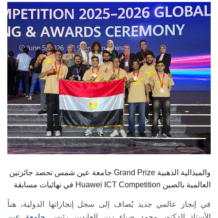
الطلاب
هيئة التدريس
الدراسات العليا
الخريجين
الموظفون
الزائـرون
سجل الان
جامعة عين شمس تحصد جائزتين Grand Prize والميدالية الذهبية
في نهائيات مسابقة Huawei ICT Competition العالمية بالصين
في إنجاز عالمي جديد يُضاف إلى سجل إنجازاتها الدولية، هنأ
الأستاذ الدكتور محمد ضياء زين العابدين رئيس
جامعة عين