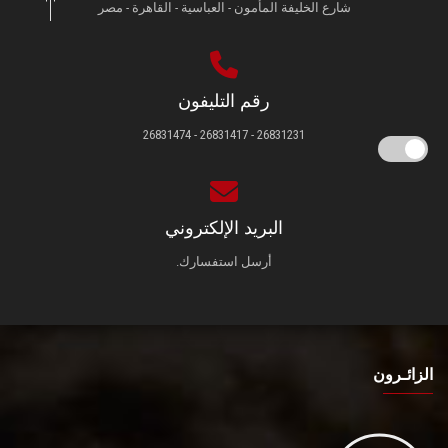
شارع الخليفة المأمون - العباسية - القاهرة - مصر
رقم التليفون
26831231 - 26831417 - 26831474
البريد الإلكتروني
أرسل استفسارك.
الزائـرون