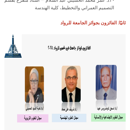
• أ.د. عمر محمد الحسيني عبد السلام — أستاذ متفرغ بقسم
التصميم العمراني والتخطيط، كلية الهندسة
ثانيًا: الفائزون بجوائز الجامعة للرواد