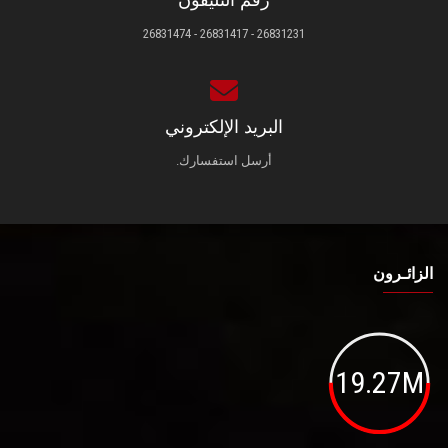
رقم التليفون
26831231 - 26831417 - 26831474
البريد الإلكتروني
أرسل استفسارك.
الزائـرون
19.27M