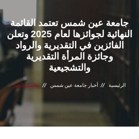
القطاعـات
جامعة عين شمس تعتمد القائمة
الشئون الأكاديمية
النهائية لجوائزها لعام 2025 وتعلن
البحث العلمي
الفائزين في التقديرية والرواد
وجائزة المرأة التقديرية
الرعاية الصحية
والتشجيعية
المراكز والوحدات
الرئيسية
أخبار جامعة عين شمس
تفاصيل الخبر
الأنظمة الذكية
الإعلام
تواصل معنا