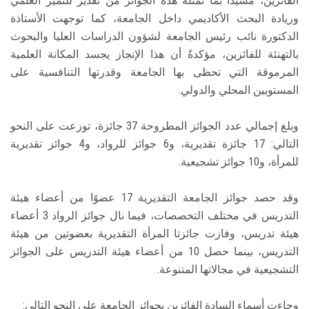
الفائزين، مشيدًا بما تمثله هذه الجوائز من تقدير للتميز العلمي
وريادة البحث الأكاديمي داخل الجامعة، كما توجهت الأستاذة
الدكتورة نائب رئيس الجامعة لشؤون الدراسات العليا والبحوث
بالتهنئة للفائزين، مؤكدةً أن هذا الإنجاز يجسد المكانة العلمية
المرموقة التي تحظى بها الجامعة وقدرتها التنافسية على
المستويين المحلي والدولي.
وبلغ إجمالي عدد الجوائز المطروحة 37 جائزة، توزعت على النحو
التالي: 17 جائزة تقديرية، و6 جوائز للرواد، و4 جوائز تقديرية
للمرأة، و10 جوائز تشجيعية.
وقد حصد جوائز الجامعة التقديرية 17 عضوًا من أعضاء هيئة
التدريس في مختلف التخصصات، فيما نال جوائز الرواد 3 أعضاء
هيئة تدريس، وفازت جائزتا المرأة التقديرية بعضوتين من هيئة
التدريس، بينما حصل 10 من أعضاء هيئة التدريس على الجوائز
التشجيعية في مجالاتها المتنوعة.
وجاءت أسماء السادة الفائزين بجوائز الجامعة على النحو التالي: