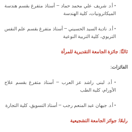
• أ.د. شريف علي محمد حماد — أستاذ متفرغ بقسم هندسة
الميكاترونيات، كلية الهندسة
• أ.د. نادية السيد الحسيني — أستاذ متفرغ بقسم علم النفس
التربوي، كلية التربية النوعية
ثالثًا: جائزة الجامعة التقديرية للمرأة
الفائزات:
• أ.د. لبنى راشد عز العرب — أستاذ متفرغ بقسم علاج
الأورام، كلية الطب
• أ.د. جيهان عبد المنعم رجب — أستاذ التسويق، كلية التجارة
رابعًا: جوائز الجامعة التشجيعية