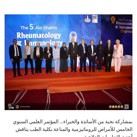
الطلاب
هيئة التدريس
الدراسات العليا
الخريجين
الموظفون
الزائـرون
سجل الان
بمشاركة نخبة من الأساتذة والخبراء... المؤتمر العلمي السنوي
الخامس للأمراض للروماتيزمية والمناعة بكلية الطب يناقش
أحدث التطورات العلاجية