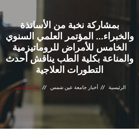
القطاعـات
بمشاركة نخبة من الأساتذة
الشئون الأكاديمية
والخبراء... المؤتمر العلمي السنوي
البحث العلمي
الخامس للأمراض للروماتيزمية
والمناعة بكلية الطب يناقش أحدث
الرعاية الصحية
التطورات العلاجية
المراكز والوحدات
الرئيسية
أخبار جامعة عين شمس
تفاصيل الخبر
الأنظمة الذكية
الإعلام
تواصل معنا