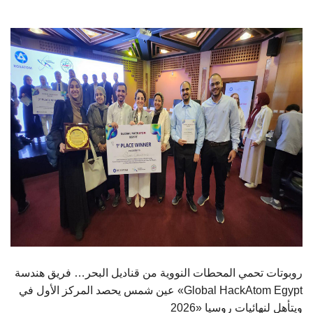
الطلاب
هيئة التدريس
الدراسات العليا
الخريجين
الموظفون
الزائـرون
سجل الان
روبوتات تحمي المحطات النووية من قناديل البحر… فريق هندسة
عين شمس يحصد المركز الأول في «Global HackAtom Egypt
2026» ويتأهل لنهائيات روسيا