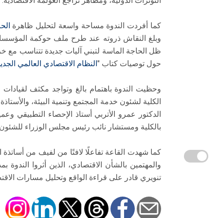
التوترات الدولية، ومظاهر تراجع العولمة الاقتصادية.
​كما أفردت الندوة مساحة واسعة لتحليل ظاهرة
الحر
وبلغ النقاش ذروته عند طرح ملف حوكمة المؤسسات 
ظل الحاجة الماسة لتبني آليات جديدة تتناسب مع خري
حول توصيات كتاب "
النظام الاقتصادي العالمي الجدي
وحظيت الندوة باهتمام بالغ وتواجد مكثف لقيادات 
الكلية لشئون خدمة المجتمع وتنمية البيئة، والأستاذ
الدكتور عمرو الأتربي أستاذ الإحصاء التطبيقي وعميد
بالكلية ومستشار نائب رئيس مجلس الوزراء للشئون ا
​كما شهدت القاعة تفاعلًا لافتًا من لفيف من أساتذة 
والمهتمين بالشأن الاقتصادي، الذين أثروا الندوة ب
تنويري قادر على قراءة الواقع وتحليل مسارات الاقت