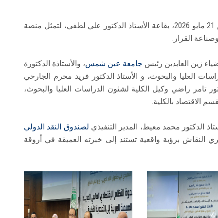
​وانعقدت هذه الفعالية يوم الخميس الماضي الموافق 21 مايو 2026، بقاعة الأستاذ الدكتور علي لطفي، لتمثل منصة
صناعة القرار.
ضياء زين العابدين رئيس
جامعة عين شمس
، والأستاذة الدكتورة
سات العليا والبحوث، و الأستاذ الدكتور فريد محرم الجارحي
ور تامر راضي وكيل الكلية لشئون الدراسات العليا والبحوث،
سم الاقتصاد بالكلية.
ستاذ الدكتور محمد معيط، المدير التنفيذي
لصندوق النقد الدولي
يثري النقاش برؤية واقعية تستند إلى خبرته العميقة في أروقة