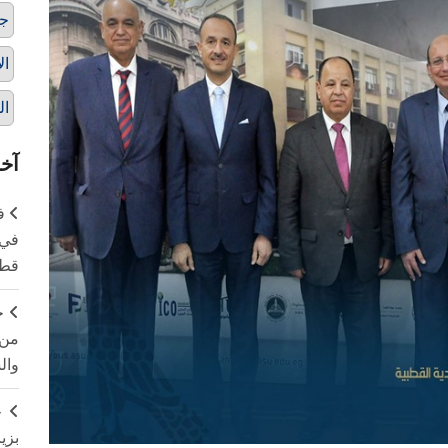
ج
ال
ال
آخر
ف
في 
قطا
ج
من 
وال
ج
بزي