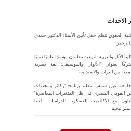
 الاحداث
لية الحقوق تنظم حفل تأبين الأستاذ الدكتور حمدي
الرحمن
ليتا الآثار والتربية النوعية تنظمان مؤتمرًا علميًا دوليًا
ركًا بعنوان "الألوان والموسيقى: لغة بصرية
عية بين التراث والاستدامة"
امعة عين شمس تنظم برنامج "ركائز ومحددات
من القومي المصري في ظل المتغيرات المعاصرة"
تعاون مع الأكاديمية العسكرية للدراسات العليا
استراتيجية