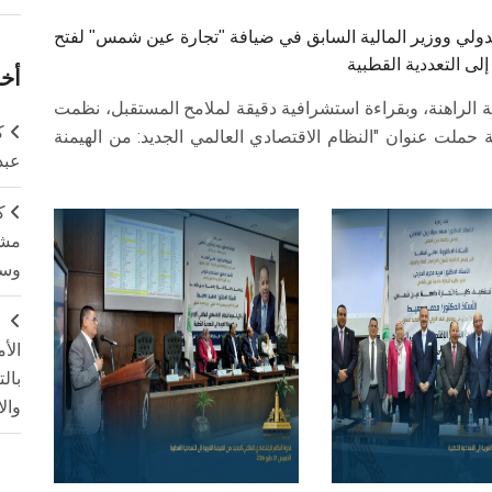
لدولي ووزير المالية السابق في ضيافة "تجارة عين شمس" لفتح
لى التعددية القطبية
أخر
ة الراهنة، وبقراءة استشرافية دقيقة لملامح المستقبل، نظمت
ك
ملت عنوان "النظام الاقتصادي العالمي الجديد: من الهيمنة
عبد
ك
مشت
وسم
ج
الأ
بال
وال