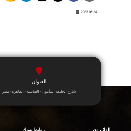
2026-05-24
العنوان
شارع الخليفة المأمون - العباسية - القاهرة - مصر
الزائـرون
روابط تهمك